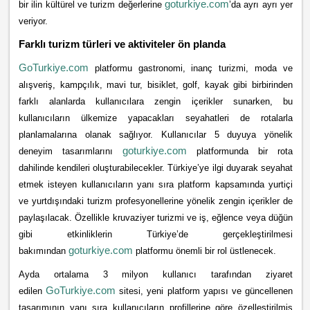
goturkiye.com
bir ilin kültürel ve turizm değerlerine
’da ayrı ayrı yer
veriyor.
Farklı turizm türleri ve aktiviteler ön planda
GoTurkiye.com
platformu gastronomi, inanç turizmi, moda ve
alışveriş, kampçılık, mavi tur, bisiklet, golf, kayak gibi birbirinden
farklı alanlarda kullanıcılara zengin içerikler sunarken, bu
kullanıcıların ülkemize yapacakları seyahatleri de rotalarla
planlamalarına olanak sağlıyor. Kullanıcılar 5 duyuya yönelik
goturkiye
.com
deneyim tasarımlarını
platformunda bir rota
dahilinde kendileri oluşturabilecekler. Türkiye’ye ilgi duyarak seyahat
etmek isteyen kullanıcıların yanı sıra platform kapsamında yurtiçi
ve yurtdışındaki turizm profesyonellerine yönelik zengin içerikler de
paylaşılacak. Özellikle kruvaziyer turizmi ve iş, eğlence veya düğün
gibi etkinliklerin Türkiye’de gerçekleştirilmesi
goturkiye
.com
bakımından
platformu önemli bir rol üstlenecek.
Ayda ortalama 3 milyon kullanıcı tarafından ziyaret
GoTurkiye.com
edilen
sitesi, yeni platform yapısı ve güncellenen
tasarımının yanı sıra kullanıcıların profillerine göre özelleştirilmiş