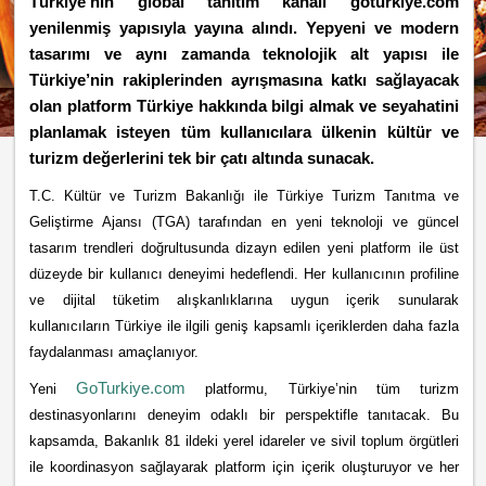
Türkiye’nin global tanıtım kanalı goturkiye.com
yenilenmiş yapısıyla yayına alındı. Yepyeni ve modern
tasarımı ve aynı zamanda teknolojik alt yapısı ile
Türkiye’nin rakiplerinden ayrışmasına katkı sağlayacak
olan platform Türkiye hakkında bilgi almak ve seyahatini
planlamak isteyen tüm kullanıcılara ülkenin kültür ve
turizm değerlerini tek bir çatı altında sunacak.
T.C. Kültür ve Turizm Bakanlığı ile Türkiye Turizm Tanıtma ve
Geliştirme Ajansı (TGA) tarafından en yeni teknoloji ve güncel
tasarım trendleri doğrultusunda dizayn edilen yeni platform ile üst
düzeyde bir kullanıcı deneyimi hedeflendi. Her kullanıcının profiline
ve dijital tüketim alışkanlıklarına uygun içerik sunularak
kullanıcıların Türkiye ile ilgili geniş kapsamlı içeriklerden daha fazla
faydalanması amaçlanıyor.
GoTurkiye.com
Yeni
platformu, Türkiye’nin tüm turizm
destinasyonlarını deneyim odaklı bir perspektifle tanıtacak. Bu
kapsamda, Bakanlık 81 ildeki yerel idareler ve sivil toplum örgütleri
ile koordinasyon sağlayarak platform için içerik oluşturuyor ve her